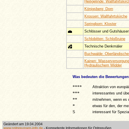
Heiligelinde: Wallfahrtskir
Königsberg: Dom
Krossen: Wallfahrtskirche
Springborn: Kloster
Schlösser und Gutshäuser
Schlobitten: Schloßruine
Technische Denkmäler
Buchwalde: Oberländische
Kainen: Wasserversorgung
Hydraulischem Widder
Was bedeuten die Bewertungen
****
Attraktion von europ
***
interessantes und üb
**
mitnehmen, wenn es di
*
etwas für den, der meh
S
interessant für Spezi
Geändert am 19.04.2004
www.ostpreussen-info.de
- Kompetente Informationen für Ostpreußen