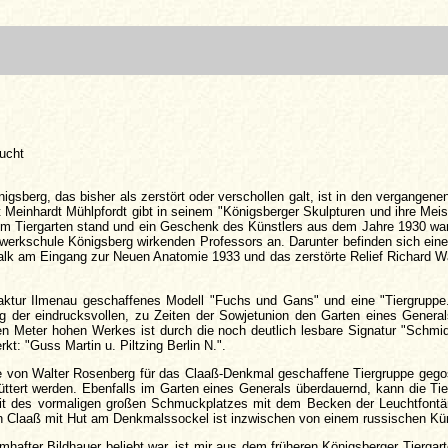
aucht
erg, das bisher als zerstört oder verschollen galt, ist in den vergangenen 
 Meinhardt Mühlpfordt gibt in seinem "Königsberger Skulpturen und ihre Meis
im Tiergarten stand und ein Geschenk des Künstlers aus dem Jahre 1930 war.
Gewerkschule Königsberg wirkenden Professors an. Darunter befinden sich ei
alk am Eingang zur Neuen Anatomie 1933 und das zerstörte Relief Richard 
ufaktur Ilmenau geschaffenes Modell "Fuchs und Gans" und eine "Tiergrupp
ung der eindrucksvollen, zu Zeiten der Sowjetunion den Garten eines Gene
inen Meter hohen Werkes ist durch die noch deutlich lesbare Signatur "Schmi
t: "Guss Martin u. Piltzing Berlin N.".
ie von Walter Rosenberg für das Claaß-Denkmal geschaffene Tiergruppe gegosse
tert werden. Ebenfalls im Garten eines Generals überdauernd, kann die Tie
eit des vormaligen großen Schmuckplatzes mit dem Becken der Leuchtfontä
nn Claaß mit Hut am Denkmalssockel ist inzwischen von einem russischen Kün
after Bildhauer beliebt war, ist mir aus dem früheren Königsberger Tiergarte