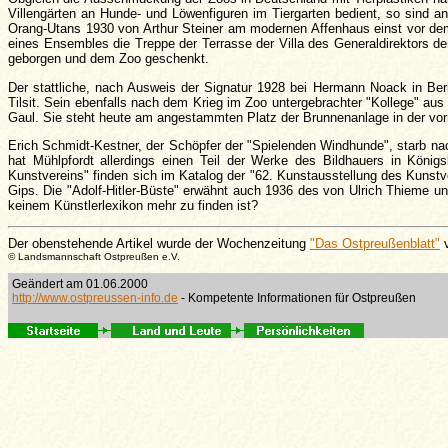
Villengärten an Hunde- und Löwenfiguren im Tiergarten bedient, so sind 
Orang-Utans 1930 von Arthur Steiner am modernen Affenhaus einst vor dem 
eines Ensembles die Treppe der Terrasse der Villa des Generaldirektors
geborgen und dem Zoo geschenkt.
Der stattliche, nach Ausweis der Signatur 1928 bei Hermann Noack in Be
Tilsit. Sein ebenfalls nach dem Krieg im Zoo untergebrachter "Kollege" a
Gaul. Sie steht heute am angestammten Platz der Brunnenanlage in der vor
Erich Schmidt-Kestner, der Schöpfer der "Spielenden Windhunde", starb n
hat Mühlpfordt allerdings einen Teil der Werke des Bildhauers in Kön
Kunstvereins" finden sich im Katalog der "62. Kunstausstellung des Kunstv
Gips. Die "Adolf-Hitler-Büste" erwähnt auch 1936 des von Ulrich Thieme u
keinem Künstlerlexikon mehr zu finden ist?
Der obenstehende Artikel wurde der Wochenzeitung
"Das Ostpreußenblatt"
v
© Landsmannschaft Ostpreußen e.V.
Geändert am 01.06.2000
http://www.ostpreussen-info.de
- Kompetente Informationen für Ostpreußen