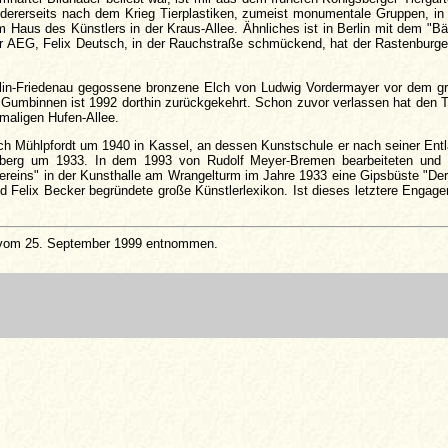
andererseits nach dem Krieg Tierplastiken, zumeist monumentale Gruppen, in
Haus des Künstlers in der Kraus-Allee. Ähnliches ist in Berlin mit dem "B
 der AEG, Felix Deutsch, in der Rauchstraße schmückend, hat der Rastenbur
rlin-Friedenau gegossene bronzene Elch von Ludwig Vordermayer vor dem gr
us Gumbinnen ist 1992 dorthin zurückgekehrt. Schon zuvor verlassen hat de
maligen Hufen-Allee.
ach Mühlpfordt um 1940 in Kassel, an dessen Kunstschule er nach seiner Ent
igsberg um 1933. In dem 1993 von Rudolf Meyer-Bremen bearbeiteten und
ereins" in der Kunsthalle am Wrangelturm im Jahre 1933 eine Gipsbüste "Der
nd Felix Becker begründete große Künstlerlexikon. Ist dieses letztere Engag
om 25. September 1999 entnommen.