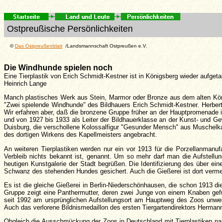
Ostpreußische Persönlichkeiten
©
Das Ostpreußenblatt
/Landsmannschaft Ostpreußen e.V.
Die Windhunde spielen noch
Eine Tierplastik von Erich Schmidt-Kestner ist in Königsberg wieder aufget
Heinrich Lange
Manch plastisches Werk aus Stein, Marmor oder Bronze aus dem alten Königsb
"Zwei spielende Windhunde" des Bildhauers Erich Schmidt-Kestner. Herbert
Wir erfahren aber, daß die bronzene Gruppe früher an der Hauptpromenade 
und von 1927 bis 1933 als Leiter der Bildhauerklasse an der Kunst- und 
Duisburg, die verschollene Kolossalfigur "Gesunder Mensch" aus Muschelk
des dortigen Wirkens des Kapellmeisters angebracht.
An weiteren Tierplastiken werden nur ein vor 1913 für die Porzellanman
Verbleib nichts bekannt ist, genannt. Um so mehr darf man die Aufstell
heutigen Kunstgalerie der Stadt begrüßen. Die Identifizierung des über e
Schwanz des stehenden Hundes gesichert. Auch die Gießerei ist dort vermerk
Es ist die gleiche Gießerei in Berlin-Niederschönhausen, die schon 1913 d
Gruppe zeigt eine Panthermutter, deren zwei Junge von einem Knaben gefüt
seit 1992 am ursprünglichen Aufstellungsort am Hauptweg des Zoos unw
Auch das verlorene Bildnismedaillon des ersten Tiergartendirektors Herma
Obgleich die Ausschmückung der Zoos in Deutschland mit Tierplastiken namh