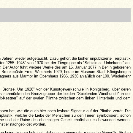
Jahren wieder aufgetaucht. Dazu gehört die bisher unpublizierte Tierplastik
ter 1255–1945" von 1970 bei der Tiergruppe als "Schicksal: Unbekannt" an.
 Der Autor führt weitere Werke des am 15. Januar 1877 in Berlin geborenen
ne Bronzebüste Ernst Wiecherts 1929, heute im Museum Stadt Königsberg in
Wagners aus Marmor im Opernhaus 1936, 1936 anläßlich der 100. Wiederkehr
e. Bronze. Um 1928" vor der Kunstgewerkschule in Königsberg, über deren
rals schmückenden Bronzegruppe der beiden "Spielenden Windhunde" in der
dt-Kestner" auf der ovalen Plinthe zwischen dem linken Hinterbein und dem
n hat, wie die auch hier noch lesbare Signatur auf der Plinthe verrät. Die
rplastik, welche die Liebe der Menschen zu den Tieren symbolisiert, schon
ne und der Ruine des ehemaligen Gesellschaftshauses bewundert werden.
stler nachgebildet worden.
n keine weitere bekannt. Haben sich einerseits russische Generäle für ihre